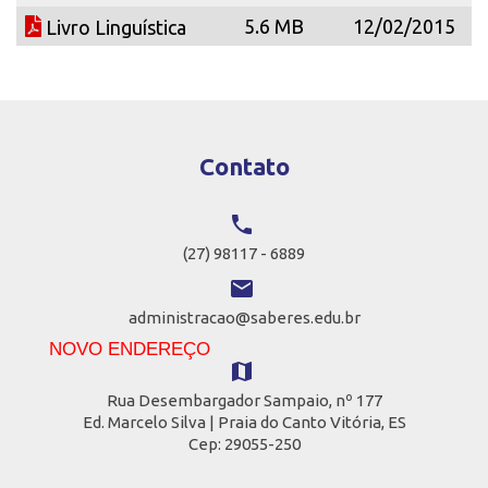
5.6 MB
12/02/2015
Livro Linguística
Contato
local_phone
(27) 98117 - 6889
email
administracao@saberes.edu.br
NOVO ENDEREÇO
map
Rua Desembargador Sampaio, nº 177
Ed. Marcelo Silva | Praia do Canto Vitória, ES
Cep: 29055-250