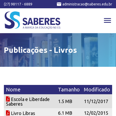
email
(27) 98117 - 6889
administracao@saberes.edu.br
menu
Publicações - Livros
Nome
Tamanho
Modificado
Escola e Liberdade
1.5 MB
11/12/2017
Saberes
6.1 MB
12/02/2015
Livro Libras